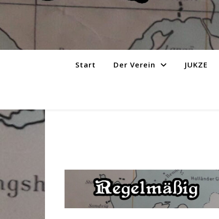
Start
Der Verein
JUKZE
…