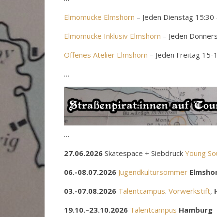
Elmomucke Elmshorn
– Jeden Dienstag 15:30 
Elmomucke Inklusiv Elmshorn
– Jeden Donners
Offenes Atelier Elmshorn
– Jeden Freitag 15-
…
…
27.06.2026
Skatespace + Siebdruck
Young So
06.-08.07.2026
Jugendkultursommer
Elmsho
03.-07.08.2026
Talentcampus
.
Vorwerkstift
,
19.10.–23.10.2026
Talentcampus
Hamburg